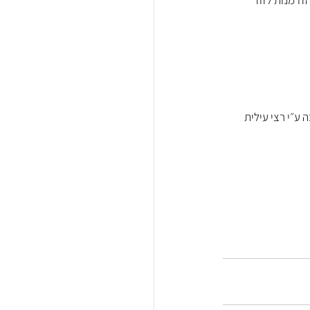
זדמנות לזוז 
Matterhorn .  כיתת אומן שהודרכה ע״י רצי עילית 