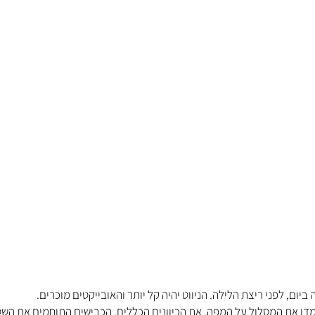
ביום, לפני ריצת הלילה. הניווט יהיה קל יותר והאובייקטים מוכרים.
מדו את המסלול על המפה. את הכיוונים הכללים, הכבישים התוחמים את השט