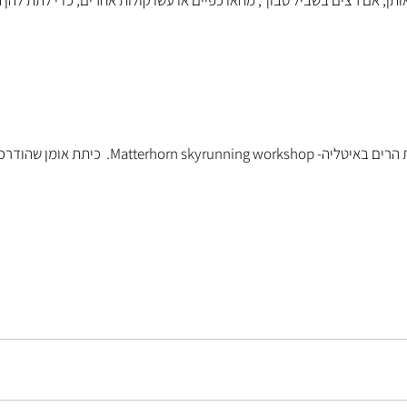
ותן, אם רצים בשביל סבוך, מחאו כפיים או עשו קולות אחרים, כדי לתת להן ה
התמונות צולמו בסדנת ריצת הרים באיטליה- skyrunning workshop