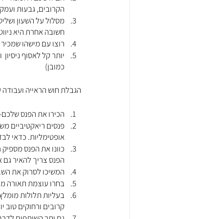
הקרובים, גבעות ועמק
מסלול על השעון ושליטה
חשובה אחרת היא ניווט
רוצו עם מישהו שמכיר 
יותר קל לאסוף ניסיון 
כמובן)
הגבלת חוש הראייה ועבודה 
הכירו את הפנס שלכם- פנס ריצה צריך עוצמ
פנסים ריאקטיביים משנ
אופטימליות. כדאי לב
הפנס צריך להאיר גם א
המשיכו לסרוק את השבי
בחרו עוצמת תאורה מינ
בעליות תלולות מומלץ 
קרובים ורחוקים טוב יו
גם יתר השותפים לדרך 