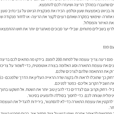
ים שתעברו במהלך הריצה ושיעזרו לכם להתמצא. 
 בניווט באמצעות שעון וטלפון- הכירו את פונקצית הניווט על גבי נתיב טעון 
 אחורה- שימושי במקרה שאתם רוצים לקצר את הריצה- או לחזור מנקודה שו
את האיזור והמסלול.
 ולרוץ בשבילים פתוחים. שבילי יער סבוכים מאתגרים יותר את חוש ההתמצאות
עם פנס
ה של לפחות 200 לומנס. בידקו מה מתאים לכם בריצה קלה וקרובה.
ים את עוצמת התאורה וסוג האלומה בצורה אוטומטית, כדי לשמור על צריכת
דוק את ההתאמה שלהם לצרכים שלכם.
ת השביל הקרוב אליכם- כמטר לפניכם.
ל- רחוק וקרוב וגם לצדדים כדי להבין טוב יותר את השטח. אל תשקעו בתוך
ימלית שנוחה לכם. כדי לחסוך בסוללה ולהמעיט בסינוור.
להקטין את עוצמת התאורה כדי לא להסתנוור, בירידות להגדיל את העוצמה 
תר.
מתקשים לראותך אתכם, שימו דגש על ציוד מחזיר אור. רבים מפרטי הציוד 